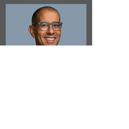
Microsoft
João Silveira
Após completar o curso de Engenharia
Mecânica no Instituto Superior Técnico,
iniciou o seu percurso profissional na
Procter and Gamble, mais conhecida
por P&G. Passou por empresas como a